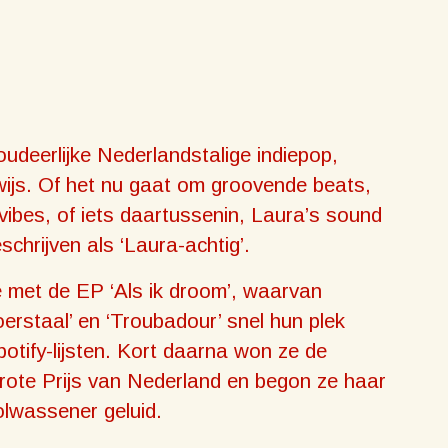
oudeerlijke Nederlandstalige indiepop,
ijs. Of het nu gaat om groovende beats,
vibes, of iets daartussenin, Laura’s sound
eschrijven als ‘Laura-achtig’.
 met de EP ‘Als ik droom’, waarvan
rstaal’ en ‘Troubadour’ snel hun plek
otify-lijsten. Kort daarna won ze de
Grote Prijs van Nederland en begon ze haar
olwassener geluid.