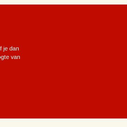
f je dan
ogte van